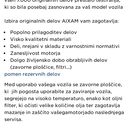
vseh 7.000 originalnih delov prestalo testiranja,
ki so bila posebaj zasnovana za vaš model vozila
Izbira originalnih delov AIXAM vam zagotavlja:
Popolno prilagoditev delov
Visko kvalitetni materiali
Deli, nrejani v skladu z varnostnimi normativi
Zanesljivost motorja
Dolgo življensko dobo obrabljivih delov
(zavorne ploščice, filtri...)
pomen rezervnih delov
Med uporabo vašega vozila se zavorne ploščice,
ki jih pogosta uporabite za zaviranje vozila,
segrejejo na visoko temperaturo, enako kot oljni
filter, ki očisti velike količine olja ter zagotavlja
mazanje in zaščito vašegamotorjado naslednjega
servisa.