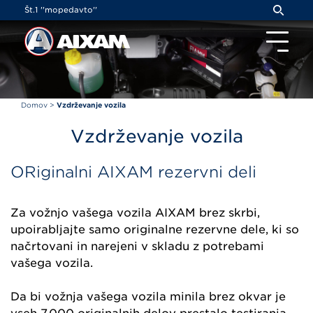
Cookies management panel
Št.1 ''mopedavto''
Domov
>
Vzdrževanje vozila
Vzdrževanje vozila
ORiginalni AIXAM rezervni deli
Za vožnjo vašega vozila AIXAM brez skrbi,
upoirabljajte samo originalne rezervne dele, ki so
načrtovani in narejeni v skladu z potrebami
vašega vozila.
Da bi vožnja vašega vozila minila brez okvar je