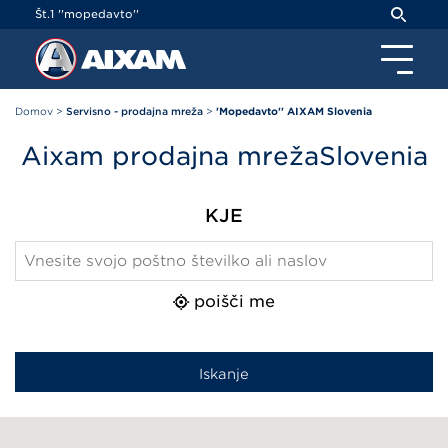
Cookies management panel
Št.1 ''mopedavto''
Domov
>
Servisno - prodajna mreža
>
'Mopedavto'' AIXAM Slovenia
Aixam prodajna mrežaSlovenia
KJE
poišči me