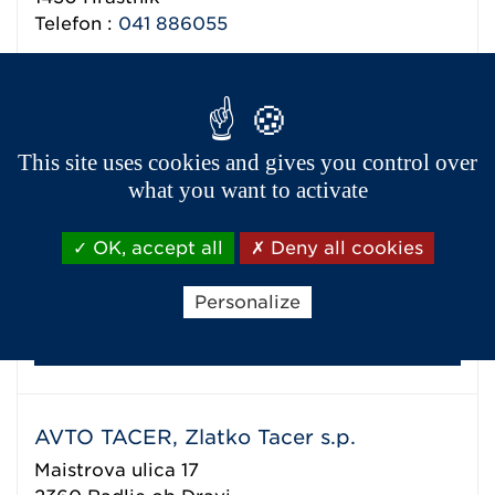
Telefon :
041 886055
Prikaži podatke o prodajalcu
This site uses cookies and gives you control over
AVTO JARC d.o.o.
what you want to activate
Ptujska cesta 139
2000
Maribor
OK, accept all
Deny all cookies
Telefon :
02 46 12 088
Fax : 02 45 03 419
Personalize
Prikaži podatke o prodajalcu
AVTO TACER, Zlatko Tacer s.p.
Maistrova ulica 17