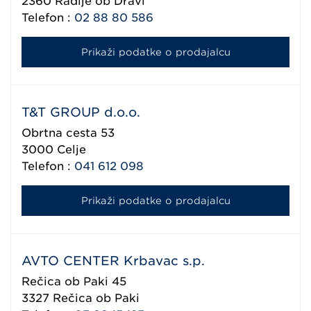
2360
Radlje ob Dravi
Telefon :
02 88 80 586
Prikaži podatke o prodajalcu
T&T GROUP d.o.o.
Obrtna cesta 53
3000
Celje
Telefon :
041 612 098
Prikaži podatke o prodajalcu
AVTO CENTER Krbavac s.p.
Rečica ob Paki 45
3327
Rečica ob Paki