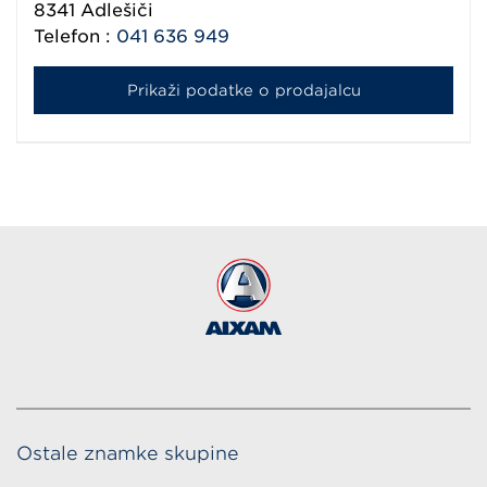
8341
Adlešiči
Telefon :
041 636 949
Prikaži podatke o prodajalcu
Ostale znamke skupine