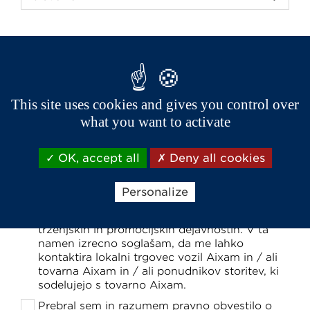
Poišči najbližjega prodajalca
Poštna številka *
This site uses cookies and gives you control over
what you want to activate
OK, accept all
Deny all cookies
Personalize
Želim biti obveščen o Aixam prihajajočih
dogodkih, novicah, informacijah o izdelkih ter
trženjskih in promocijskih dejavnostih. V ta
namen izrecno soglašam, da me lahko
kontaktira lokalni trgovec vozil Aixam in / ali
tovarna Aixam in / ali ponudnikov storitev, ki
sodelujejo s tovarno Aixam.
Prebral sem in razumem pravno obvestilo o