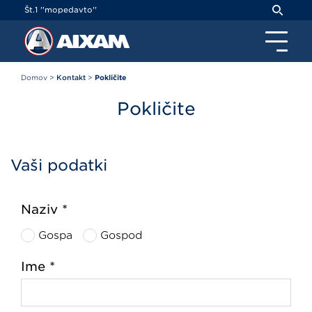
Cookies management panel
Št.1 ''mopedavto''
Domov
>
Kontakt
>
Pokličite
Pokličite
Vaši podatki
Naziv *
Gospa
Gospod
Ime *