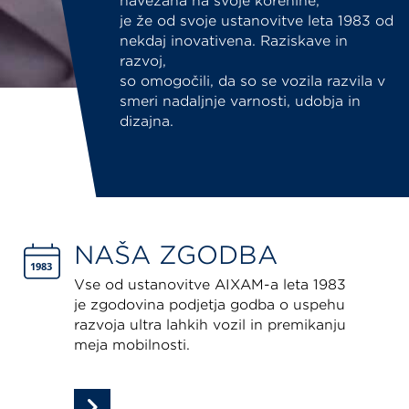
navezana na svoje korenine,
je že od svoje ustanovitve leta 1983 od
nekdaj inovativena. Raziskave in
razvoj,
so omogočili, da so se vozila razvila v
smeri nadaljnje varnosti, udobja in
dizajna.
NAŠA ZGODBA
Vse od ustanovitve AIXAM-a leta 1983
je zgodovina podjetja godba o uspehu
razvoja ultra lahkih vozil in premikanju
meja mobilnosti.