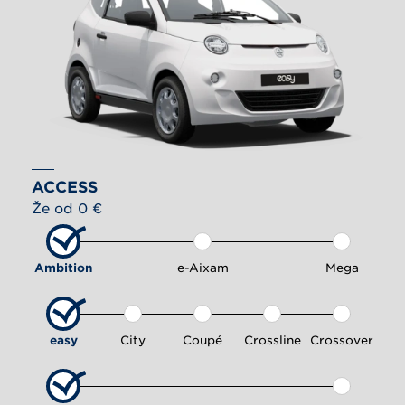
ACCESS
Že od 0 €
Ambition
e-Aixam
Mega
easy
City
Coupé
Crossline
Crossover