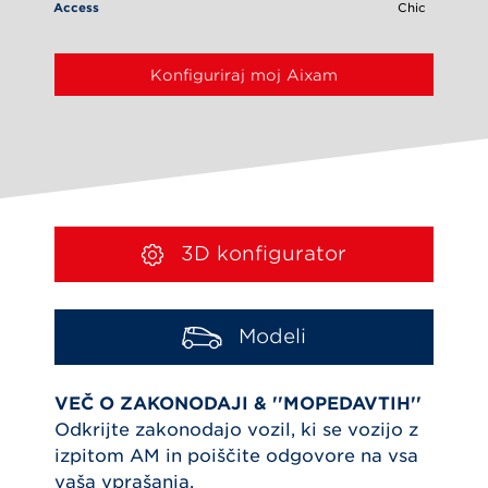
Access
Chic
Konfiguriraj moj Aixam
3D konfigurator
Modeli
VEČ O ZAKONODAJI &
''MOPEDAVTIH''
Odkrijte zakonodajo vozil, ki se vozijo z
izpitom AM in poiščite odgovore na vsa
vaša vprašanja.