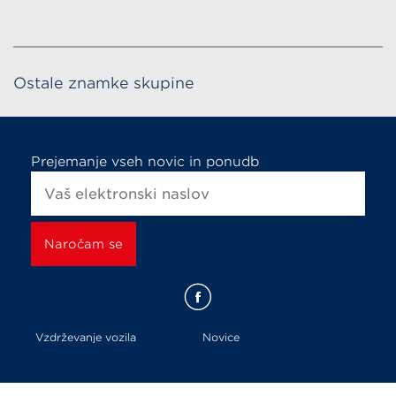
Ostale znamke skupine
Prejemanje vseh novic in ponudb
Vzdrževanje vozila
Novice