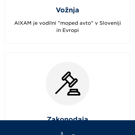
Vožnja
AIXAM je vodilni "moped avto" v Sloveniji
in Evropi
Zakonodaja
Odkrijte zakonodajo v zvezi z