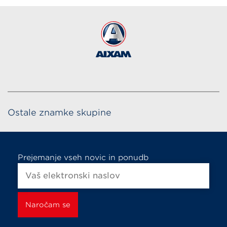
Ostale znamke skupine
Prejemanje vseh novic in ponudb