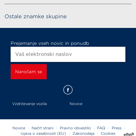
Ostale znamke skupine
Prejemanje vseh novic in ponudb
Vzdrževanje vozila
Novice
Novice
·
Načrt strani
·
Pravno obvestilo
·
FAQ
·
Press
·
Izjava o zasebnosti (EU)
·
Zakonodaja
·
Cookies