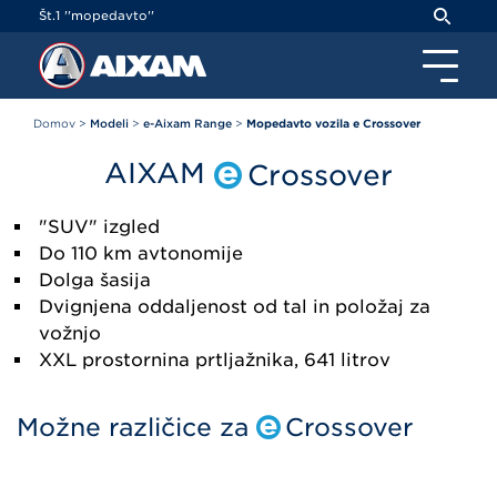
Cookies management panel
Št.1 ''mopedavto''
Domov
>
Modeli
>
e-Aixam Range
>
Mopedavto vozila e Crossover
AIXAM
Crossover
"SUV" izgled
Do 110 km avtonomije
Dolga šasija
Dvignjena oddaljenost od tal in položaj za
vožnjo
XXL prostornina prtljažnika, 641 litrov
Možne različice za
Crossover