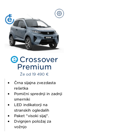
KONFIGURACIJA
MODELA
NA
SPLETU
Crossover
Premium
Že od 
19 490 
€
Črna sijajna zvezdasta
rešetka
Pomični sprednji in zadnji
smerniki
LED indikatorji na
stranskih ogledalih
Paket "visoki sijaj".
Dvignjen položaj za
vožnjo