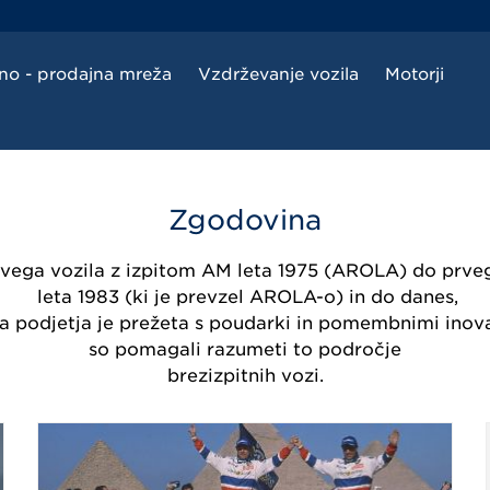
sno - prodajna mreža
Vzdrževanje vozila
Motorji
Zgodovina
evega vozila z izpitom AM leta 1975 (AROLA) do prve
leta 1983 (ki je prevzel AROLA-o) in do danes,
 podjetja je prežeta s poudarki in pomembnimi inova
so pomagali razumeti to področje
brezizpitnih vozi.