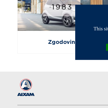
This s
Zgodovina