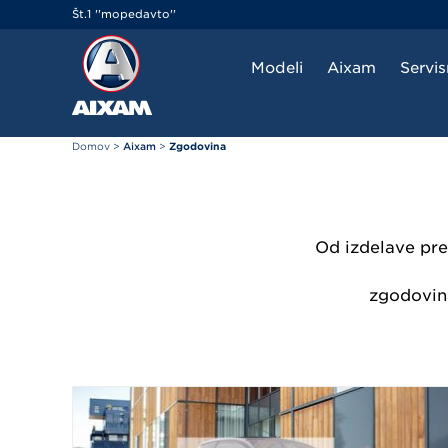
Cookies management panel
Št.1 ''mopedavto''
Modeli
Aixam
Servi
Domov
>
Aixam
>
Zgodovina
Od izdelave pr
zgodovina