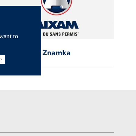
want to
Znamka
e